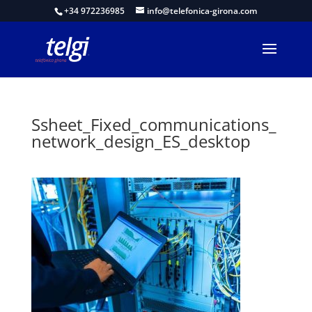
+34 972236985
info@telefonica-girona.com
Ssheet_Fixed_communications_
network_design_ES_desktop