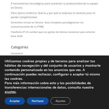
5 herramientas tecnológicas para aumentar la productividad de tu equipo
en Girona
Fibra óptica simétrica: Qué es y por qué tu empresa la necesita para no
perder competitividad
Centralita virtual en Girona: Guía Completa paradigitalizar las
comunicaciones de tu PYME
Telefonía IP: El cambio que las pymes de Girona necesitan para ahorrar
este 2026
Categories
hosteleria
LOPD
Utilizamos cookies propias y de terceros para analizar tus
Servicios
hábitos de navegación y del conjunto de usuarios y mostrarte
contenido personalizado en los anuncios que ves. A
Telefonía
continuación puedes rechazar, configurar o aceptar tú mismo
las cookies.
Para más información sobre esto y las posibilidades de
transferencias internacionales de datos, consulta nuestra
Copyright© 2026 - Página creada por TELGI - Todos los
ajustes
.
derechos reservados
Aviso Legal
|
Política de Privacidad
|
Política de Cookies
Aceptar
Rechazar
Ajustes