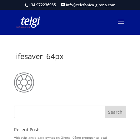
+34 972236985
info@telefonica-girona.com
lifesaver_64px
Recent Posts
Videovigilancia para pymes en Girona: Cómo proteger tu local