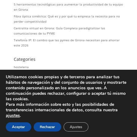
5 herramientas tecnológicas para aumentar la productividad de tu equipo
en Girona
Fibra óptica simétrica: Qué es y por qué tu empresa la necesita para no
perder competitividad
Centralita virtual en Girona: Guía Completa paradigitalizar las
comunicaciones de tu PYME
Telefonía IP: El cambio que las pymes de Girona necesitan para ahorrar
este 2026
Categories
hosteleria
LOPD
Utilizamos cookies propias y de terceros para analizar tus
Servicios
hábitos de navegación y del conjunto de usuarios y mostrarte
contenido personalizado en los anuncios que ves. A
Telefonía
continuación puedes rechazar, configurar o aceptar tú mismo
las cookies.
Para más información sobre esto y las posibilidades de
transferencias internacionales de datos, consulta nuestra
Copyright© 2026 - Página creada por TELGI - Todos los
ajustes
.
derechos reservados
Aviso Legal
|
Política de Privacidad
|
Política de Cookies
Aceptar
Rechazar
Ajustes