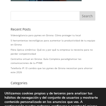
Recent Posts
Videovigilancia para pymes en Girona: Cómo proteger tu local
5 herramientas tecnológicas para aumentar la productividad de tu equipo
en Girona
Fibra óptica simétrica: Qué es y por qué tu empresa la necesita para no
perder competitividad
Centralita virtual en Girona: Guía Completa paradigitalizar las
comunicaciones de tu PYME
Telefonía IP: El cambio que las pymes de Girona necesitan para ahorrar
este 2026
Categories
hosteleria
Utilizamos cookies propias y de terceros para analizar tus
LOPD
hábitos de navegación y del conjunto de usuarios y mostrarte
Servicios
contenido personalizado en los anuncios que ves. A
Telefonía