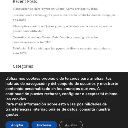
Recent Posts
Videovigilancia para pymes en Girona: Cómo proteger tu local
5 herramientas tecnológicas para aumentar la productividad de tu equipo
en Girona
Fibra óptica simétrica: Qué es y por qué tu empresa la necesita para no
perder competitividad
Centralita virtual en Girona: Guía Completa paradigitalizar las
comunicaciones de tu PYME
Telefonía IP: El cambio que las pymes de Girona necesitan para ahorrar
este 2026
Categories
hosteleria
Utilizamos cookies propias y de terceros para analizar tus
LOPD
hábitos de navegación y del conjunto de usuarios y mostrarte
Servicios
contenido personalizado en los anuncios que ves. A
Telefonía
continuación puedes rechazar, configurar o aceptar tú mismo
las cookies.
Para más información sobre esto y las posibilidades de
transferencias internacionales de datos, consulta nuestra
ajustes
.
Copyright© 2026 - Página creada por TELGI - Todos los
derechos reservados
Aceptar
Rechazar
Ajustes
Aviso Legal
|
Política de Privacidad
|
Política de Cookies