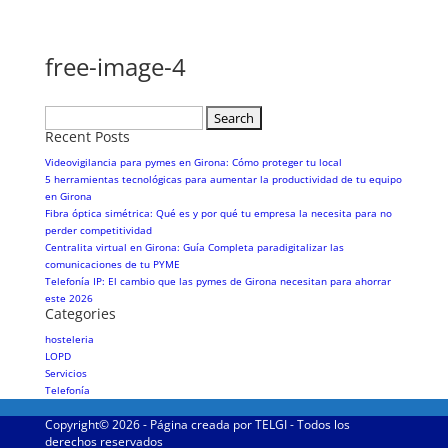
free-image-4
Search
for:
Recent Posts
Videovigilancia para pymes en Girona: Cómo proteger tu local
5 herramientas tecnológicas para aumentar la productividad de tu equipo
en Girona
Fibra óptica simétrica: Qué es y por qué tu empresa la necesita para no
perder competitividad
Centralita virtual en Girona: Guía Completa paradigitalizar las
comunicaciones de tu PYME
Telefonía IP: El cambio que las pymes de Girona necesitan para ahorrar
este 2026
Categories
hosteleria
LOPD
Servicios
Telefonía
Copyright© 2026 - Página creada por TELGI - Todos los
derechos reservados