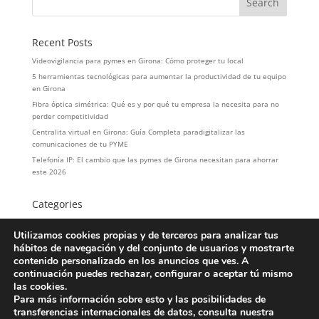
Recent Posts
Videovigilancia para pymes en Girona: Cómo proteger tu local
5 herramientas tecnológicas para aumentar la productividad de tu equipo
en Girona
Fibra óptica simétrica: Qué es y por qué tu empresa la necesita para no
perder competitividad
Centralita virtual en Girona: Guía Completa paradigitalizar las
comunicaciones de tu PYME
Telefonía IP: El cambio que las pymes de Girona necesitan para ahorrar
este 2026
Categories
hosteleria
Utilizamos cookies propias y de terceros para analizar tus
LOPD
hábitos de navegación y del conjunto de usuarios y mostrarte
Servicios
contenido personalizado en los anuncios que ves. A
Telefonía
continuación puedes rechazar, configurar o aceptar tú mismo
las cookies.
Para más información sobre esto y las posibilidades de
transferencias internacionales de datos, consulta nuestra