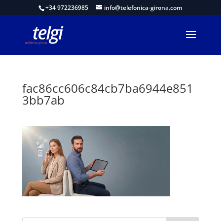
+34 972236985
info@telefonica-girona.com
fac86cc606c84cb7ba6944e851
3bb7ab