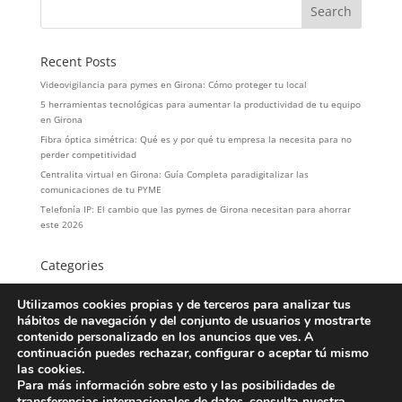
Recent Posts
Videovigilancia para pymes en Girona: Cómo proteger tu local
5 herramientas tecnológicas para aumentar la productividad de tu equipo
en Girona
Fibra óptica simétrica: Qué es y por qué tu empresa la necesita para no
perder competitividad
Centralita virtual en Girona: Guía Completa paradigitalizar las
comunicaciones de tu PYME
Telefonía IP: El cambio que las pymes de Girona necesitan para ahorrar
este 2026
Categories
hosteleria
Utilizamos cookies propias y de terceros para analizar tus
LOPD
hábitos de navegación y del conjunto de usuarios y mostrarte
Servicios
contenido personalizado en los anuncios que ves. A
Telefonía
continuación puedes rechazar, configurar o aceptar tú mismo
las cookies.
Para más información sobre esto y las posibilidades de
transferencias internacionales de datos, consulta nuestra