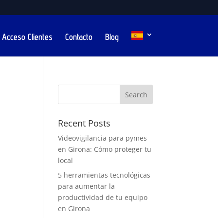
Acceso Clientes
Contacto
Blog
Recent Posts
Videovigilancia para pymes
en Girona: Cómo proteger tu
local
5 herramientas tecnológicas
para aumentar la
productividad de tu equipo
en Girona