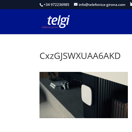
+34 972236985
info@telefonica-girona.com
CxzGJSWXUAA6AKD